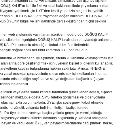
i mülkiyet haklarının sahibi veya lisans sahibidir. Ancak üçüncü kişilerin
DOĞUŞ KALIP
’ın izni ile fikri ve sınai haklarını sitede yayımlama hakları
ali yayımlayabilmek için ÜYE’den tescil ya da izin belgesi isteyebilir.
öz sahibi
DOĞUŞ KALIP
’tır. Yayımdan doğan kullanım
DOĞUŞ KALIP
lup ÜYE'nin bilgisi ve izni dahilinde gerçekleştiğinden hiçbir şekilde
 verilen web sitelerinde yayınlanan içeriklerin doğruluğu
DOĞUŞ KALIP
web sitelerinin içeriğinin
DOĞUŞ KALIP
tarafından onaylandığı anlamına
Ş KALIP
’ın sorumlu olmadığını kabul eder. Bu sitelerdeki
nedeniyle doğabilecek her türlü zarardan ÜYE sorumludur.
nlerini ve hizmetlerini iyileştirmek, sitenin kullanımını kolaylaştırmak için
i alanlarına göre çeşitlendirmek için üyelerin kişisel bilgilerini kullanabilir.
eketlerin kaydını bulundurma hakkını saklı tutar. Ayrıca,
İNTERNET
veya yasal mevzuat çerçevesinde siteye erişmek için kullanılan İnternet
esnasında erişilen diğer sayfalar ve siteye doğrudan bağlantı sağlayan
fından toplanabilir.
belirtilen veya daha sonra kendisi tarafından güncellenen adresi, e-posta
eri üzerinden mektup, e-posta, SMS, telefon görüşmesi ve diğer yollarla
ye ulaşma hakkı bulunmaktadır. ÜYE, işbu sözleşmeyi kabul etmekle
kendisine yönelik yukarıda belirtilen iletişim faaliyetlerinde
ALIP
'a üye olurken ve/veya başka yollarla geçmişte vermiş olduğu
alışverişiyle alakalı tüketici davranış bilgilerinin yukarıdaki amaçlarla
 beyan ve kabul eder. ÜYE, veri paylaşım tercihlerini değiştirmek isterse,