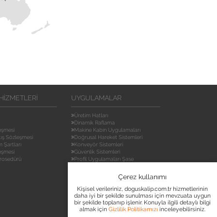
HIZMETLERI
UYGULAMALAR
Üretim Hatları
Dinamik Raflama
leşmesi
Makine Kabin Uygulamaları
tış Sözleşmesi
Doğrusal Hareket Sistemleri
m Şartları
Konveyör Sistemleri
eşmesi
Güvenlik Sistemleri
rosedürü
Profil Uygulamaları Şase
Mekanik Uygulamaları
Çalışma Masaları
Çerez kullanımı
Stant Pano Uygulamaları
Mekatronik Sistemler
Kişisel verileriniz, doguskalip.com.tr hizmetlerinin
daha iyi bir şekilde sunulması için mevzuata uygun
Robotik Market
bir şekilde toplanıp işlenir. Konuyla ilgili detaylı bilgi
CNC
almak için
Gizlilik Politikamızı
inceleyebilirsiniz.
Kaldırma Kolonları