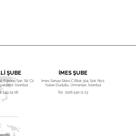
LLI ŞUBE
İMES ŞUBE
İZ
Böl. Eskoop San. Sit. C2
İmes Sanayi Sitesi C Blok 304. Sok. No:1
Karacaoğlan 
akşehir, İstanbul
Yukarı Dudullu, Ümraniye, İstanbul
Işıkken
2 549 24 06
Tel: 0216 540 11 23
Tel:
eçiniz.