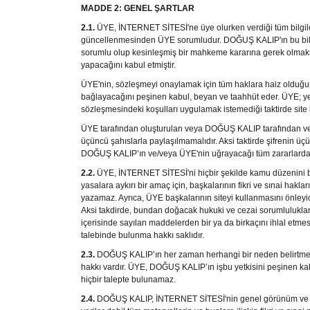
MADDE 2: GENEL ŞARTLAR
Profil Uygulamaları Şase
2.1.
ÜYE,
İNTERNET SİTESİ'
ne üye olurken verdiği tüm bilgi
güncellenmesinden ÜYE sorumludur.
DOĞUŞ KALIP
'ın bu 
Üretim Hatları
sorumlu olup kesinleşmiş bir mahkeme kararına gerek olmaksı
yapacağını kabul etmiştir.
ÜYE'nin, sözleşmeyi onaylamak için tüm haklara haiz olduğunu
bağlayacağını peşinen kabul, beyan ve taahhüt eder. ÜYE; yet
sözleşmesindeki koşulları uygulamak istemediği taktirde site 
ÜYE
tarafından oluşturulan veya
DOĞUŞ KALIP
tarafından ve
üçüncü şahıslarla paylaşılmamalıdır. Aksi taktirde şifrenin üçü
DOĞUŞ KALIP
’ın ve/veya ÜYE'nin uğrayacağı tüm zararlard
2.2.
ÜYE
,
İNTERNET SİTESİ'
ni hiçbir şekilde kamu düzenini b
yasalara aykırı bir amaç için, başkalarının fikri ve sınai ha
yazamaz. Ayrıca,
ÜYE
başkalarının siteyi kullanmasını önleyici
Aksi takdirde, bundan doğacak hukuki ve cezai sorumlulukl
içerisinde sayılan maddelerden bir ya da birkaçını ihlal et
talebinde bulunma hakkı saklıdır.
2.3.
DOĞUŞ KALIP
’ın her zaman herhangi bir neden belirtmeks
hakkı vardır.
ÜYE
,
DOĞUŞ KALIP
’ın işbu yetkisini peşinen k
hiçbir talepte bulunamaz.
2.4.
DOĞUŞ KALIP
,
İNTERNET SİTESİ'
nin genel görünüm ve 