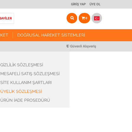
GIRIŞ YAP
ÜYE OL
BAYİLER
0
RKET
DOĞRUSAL HAREKET SISTEMLERI
ARKET
DOĞRUSAL HAREKET SISTEMLERI
Güvenli Alışveriş
Vidalı Mil Tahrikli Modül Sistemleri
GIZLILIK SÖZLEŞMESI
r ve Arabalar
Triger Kayış Tahrikli Modül Sistemleri
MESAFELI SATIŞ SÖZLEŞMESI
r ve Somunları
Kremayer Tahrikli Modül Sistemleri
SITE KULLANIM ŞARTLARI
Pinyon Dişliler
Manuel Yataklama Sistemleri
ÜYELIK SÖZLEŞMESI
 Miller
Yataklama Aksesuarları
ÜRÜN İADE PROSEDÜRÜ
Miller
Motor & Redüktör Bağlantı Flanşları
anlar
CNC Routerlar
ulmanları
Robotik Sistem