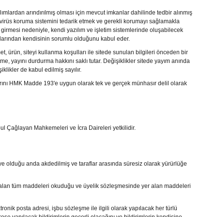
lımlardan arındırılmış olması için mevcut imkanlar dahilinde tedbir alınmış
i virüs koruma sistemini tedarik etmek ve gerekli korumayı sağlamakla
girmesi nedeniyle, kendi yazılım ve işletim sistemlerinde oluşabilecek
larından kendisinin sorumlu olduğunu kabul eder.
t, ürün, siteyi kullanma koşulları ile sitede sunulan bilgileri önceden bir
me, yayını durdurma hakkını saklı tutar. Değişiklikler sitede yayım anında
iklikler de kabul edilmiş sayılır.
tlarını HMK Madde 193'e uygun olarak tek ve gerçek münhasır delil olarak
ul Çağlayan Mahkemeleri ve İcra Daireleri yetkilidir.
ye olduğu anda akdedilmiş ve taraflar arasında süresiz olarak yürürlüğe
alan tüm maddeleri okuduğu ve üyelik sözleşmesinde yer alan maddeleri
tronik posta adresi, işbu sözleşme ile ilgili olarak yapılacak her türlü