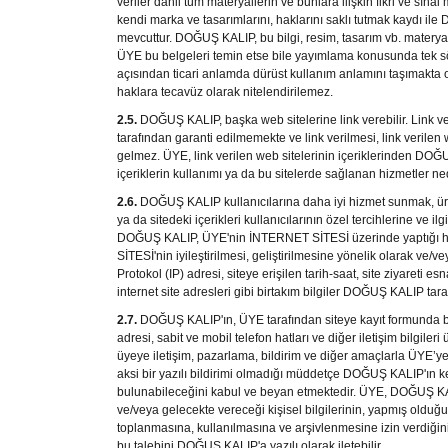
veriler dahil tüm materyallerin ve bunlara ilişkin fikri ve sına
kendi marka ve tasarımlarını, haklarını saklı tutmak kaydı ile
mevcuttur.
DOĞUŞ KALIP
, bu bilgi, resim, tasarım vb. matery
ÜYE
bu belgeleri temin etse bile yayımlama konusunda tek s
açısından ticari anlamda dürüst kullanım anlamını taşımakta o
haklara tecavüz olarak nitelendirilemez.
2.5.
DOĞUŞ KALIP
, başka web sitelerine link verebilir. Link
tarafından garanti edilmemekte ve link verilmesi, link verilen 
gelmez.
ÜYE
, link verilen web sitelerinin içeriklerinden
DOĞU
içeriklerin kullanımı ya da bu sitelerde sağlanan hizmetler 
2.6.
DOĞUŞ KALIP
kullanıcılarına daha iyi hizmet sunmak, ürü
ya da sitedeki içerikleri kullanıcılarının özel tercihlerine ve ilg
DOĞUŞ KALIP
, ÜYE'nin İNTERNET SİTESİ üzerinde yaptığı har
SİTESİ'
nin iyileştirilmesi, geliştirilmesine yönelik olarak ve/
Protokol (IP) adresi, siteye erişilen tarih-saat, site ziyareti 
internet site adresleri gibi birtakım bilgiler
DOĞUŞ KALIP
tara
2.7.
DOĞUŞ KALIP
'ın, ÜYE tarafından siteye kayıt formunda 
adresi, sabit ve mobil telefon hatları ve diğer iletişim bilgil
üyeye iletişim, pazarlama, bildirim ve diğer amaçlarla ÜYE’
aksi bir yazılı bildirimi olmadığı müddetçe
DOĞUŞ KALIP
'ın 
bulunabileceğini kabul ve beyan etmektedir. ÜYE,
DOĞUŞ K
ve/veya gelecekte vereceği kişisel bilgilerinin, yapmış olduğu 
toplanmasına, kullanılmasına ve arşivlenmesine izin verdiğini
bu talebini
DOĞUŞ KALIP
'a yazılı olarak iletebilir.