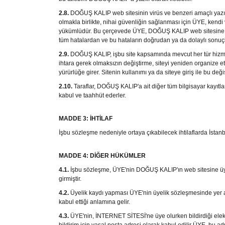
2.8.
DOĞUŞ KALIP
web sitesinin virüs ve benzeri amaçlı yazı
olmakla birlikte, nihai güvenliğin sağlanması için ÜYE, kend
yükümlüdür. Bu çerçevede ÜYE,
DOĞUŞ KALIP
web sitesine 
tüm hatalardan ve bu hataların doğrudan ya da dolaylı sonuç
2.9.
DOĞUŞ KALIP
, işbu site kapsamında mevcut her tür hizme
ihtara gerek olmaksızın değiştirme, siteyi yeniden organize et
yürürlüğe girer. Sitenin kullanımı ya da siteye giriş ile bu değiş
2.10.
Taraflar,
DOĞUŞ KALIP
'a ait diğer tüm bilgisayar kayı
kabul ve taahhüt ederler.
MADDE 3: İHTİLAF
İşbu sözleşme nedeniyle ortaya çıkabilecek ihtilaflarda İstanb
MADDE 4: DİĞER HÜKÜMLER
4.1.
İşbu sözleşme, ÜYE'nin
DOĞUŞ KALIP'ın web
sitesine ü
girmiştir.
4.2.
Üyelik kaydı yapması ÜYE'nin üyelik sözleşmesinde yer 
kabul ettiği anlamına gelir.
4.3.
ÜYE'nin,
İNTERNET SİTESİ'
ne üye olurken bildirdiği elek