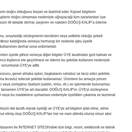
Mil Ucu Bağl
lerin doğru olduğunu beyan ve taahhüt eder. Kişisel bilgilerin
bilgilerin doğru olmaması nedeniyle uğrayacağı tüm zararlardan üye
Yataklı Rulm
zın ilk talepte derhal, peşinen ve nakden
DOĞUŞ KALIP
’a ödeme
Bilyalı Masa
, onayladığı sözleşmenin kendisini veya yetkilisi olduğu şirketi
Vidalı Mil U
kisiz kaldığında ve/veya herhangi bir nedenle işbu üyelik
kullanımını derhal sona erdirmelidir.
Vidalı Mil S
rilen üyelik şifresi ve/veya diğer bilgiler
ÜYE
tarafından gizli tutmalı ve
ncü kişilerce ele geçirilmesi ve sitenin bu şekilde kullanımı nedeniyle
Kaplinler
a sorumluluk
ÜYE
'ye aittir.
Hız Ayar pan
ozucu, genel ahlaka aykırı, başkalarını rahatsız ve taciz edici şekilde,
klarına tecavüz edecek şekilde kullanamaz. Ürünlere bu amaçla yorum
Otomasyon 
 veya zorlaştırıcı faaliyet (saldırı, virüs, vb.) ve işlemlerde bulunamaz.
ar tamamen
ÜYE'
ye ait olacaktır.
DOĞUŞ KALIP
'ın,
ÜYE'yi
sözleşmesi
Motorlar ve 
mesi veya bu maddelere uymaması nedeniyle üyelikten çıkarma ve tazminat
izin tek taraflı olarak üyeliği ve
ÜYE'
ye ait bilgileri iptal etme, silme
abul etmiş olup
DOĞUŞ KALIP
’tan her ne nam altında olursa olsun aksi
tasarımı ile
İNTERNET SİTESİ'
ndeki tüm bilgi, resim, elektronik ve teknik