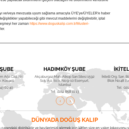
rese yapılacak bildirimlerin geçerli olacağını ve bildirimlerin kendisine
dolayı ve/veya mevzuata uyum sağlama amacıyla ÜYE'ye/ÜYELER'e haber
iklikler yapabileceği gibi mevcut maddelerini değiştirebilir, iptal
leşmeyi her zaman
https://www.doguskalip.com.tr/Musteri-
ler.
 ŞUBE
HADIMKÖY ŞUBE
İKITE
him Ağa Cad. No:
Akçaburgaz Mah. Alkop San.Sitesi 1592
İkitelli Org. San. 
, Kocaeli
Sok. A11 Blok. No:9-10 Esenyurt,
Blok No:48 Baş
İstanbul
643 60 40
Tel: 021
Tel: 0212 858 11 13
DÜNYADA DOĞUŞ KALIP
çapındaki distribütör ve bayilerimizi görmek için lütfen size en yakın lokasyonu s