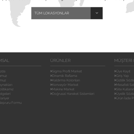
MSAL
ÜRÜNLER
MÜŞTERI 
ızda
Sigma Profil Market
Üye Kayıt
umuz
Dinamik Raflama
Giriş Yap
umuz
Kaldırma Kolonları
Gizlilik Söz
aynakları
Konveyör Market
Mesafeli Sa
olitikamız
Makine Market
Site Kullanı
elgeleri
Doğrusal Hareket Sistemleri
Üyelik Sözl
ariyer
Ürün İade P
 Başvuru Formu