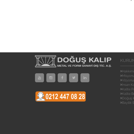
KURU
Hakkım
Misyon
Vizyon
İnsan K
Kalite P
Kalite B
Doğuş K
Bayilik