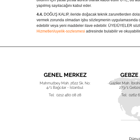
bildirim için yasal posta adresi olarak kabul edilir ÜYE, bu ad
yapılmış sayılacağını kabul eder.
4.4.
DOĞUŞ KALIP
, ileride doğacak teknik zaruretlerden 
vermek zorunda olmadan işbu sözleşmenin uygulamasında değiş
edebilir veya yeni maddeler ilave edebilir.
ÜYE/ÜYELER
söz
Hizmetleri/uyelik-sozlesmesi
adresinde bulabilir ve okuyabilir
UBE
GENEL MERKEZ
GEBZE
ak (220) Akva
Mahmutbey Mah. 2622 Sk. No:
Gaziler Mah. İbra
 Nilüfer, Bursa
4/1 Bağcılar - İstanbul
273/1 Gebze
 42 16
Tel: 0212 480 08 28
Tel: 0262 
Dünya 