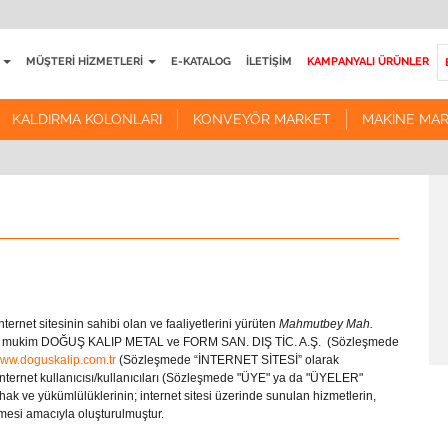
L
MÜŞTERI HIZMETLERI
E-KATALOG
İLETIŞIM
KAMPANYALI ÜRÜNLER
da
Gizlilik Sözleşmesi
KALDIRMA KOLONLARI
KONVEYÖR MARKET
MAKINE MA
muz
Mesafeli Satış Sözleşmesi
KALDIRMA KOLONLARI
KONVEYÖR MARKET
MAKINE M
muz
Site Kullanım Şartları
nakları
Üyelik Sözleşmesi
Kaldırma Kolonları
Konveyör Sistemleri
Redüktörler
itikamız
Ürün İade Prosedürü
Lineer Aktüatörler
Konveyör Ekipmanları
Lineer Rayla
geleri
Talep Formu
Vidalı Mille
riyer
Kremayer ve 
aşvuru Formu
nternet sitesinin sahibi olan ve faaliyetlerini yürüten
Mahmutbey Mah.
İndüksiyonlu
 mukim DOĞUŞ KALIP METAL ve FORM SAN. DIŞ TİC. A.Ş.
Şikayet Formu
(Sözleşmede
ww.doguskalip.com.tr
(Sözleşmede “İNTERNET SİTESİ” olarak
Alt Destekli 
şi internet kullanıcısı/kullanıcıları (Sözleşmede "ÜYE" ya da "ÜYELER"
 hak ve yükümlülüklerinin; internet sitesi üzerinde sunulan hizmetlerin,
Lineer Rulm
nmesi amacıyla oluşturulmuştur.
Yataklama R