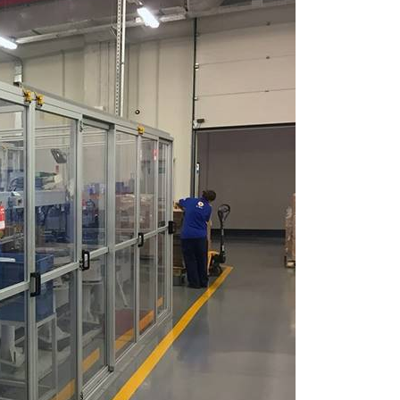
antı Parçaları
anlar
üstü Taşıyıcılar
cu Yatakları
omun Gövdeleri
oları
Panosu
Sürücüler