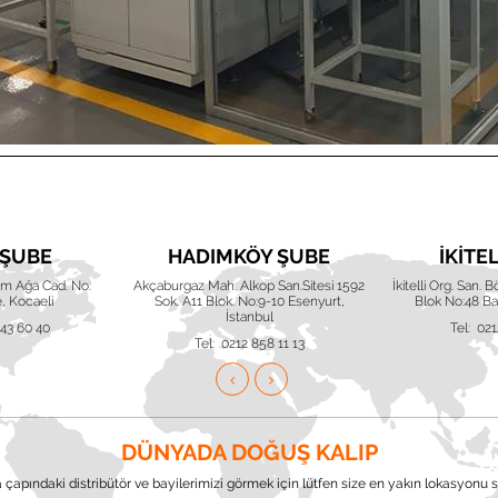
 ŞUBE
HADIMKÖY ŞUBE
İKITE
him Ağa Cad. No:
Akçaburgaz Mah. Alkop San.Sitesi 1592
İkitelli Org. San. 
, Kocaeli
Sok. A11 Blok. No:9-10 Esenyurt,
Blok No:48 Baş
İstanbul
643 60 40
Tel: 021
Tel: 0212 858 11 13
DÜNYADA DOĞUŞ KALIP
çapındaki distribütör ve bayilerimizi görmek için lütfen size en yakın lokasyonu s