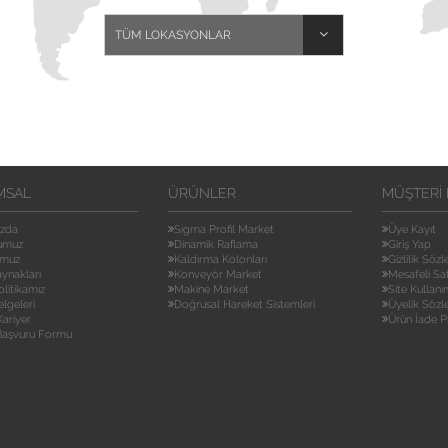
MSAL
ÜRÜNLER
MÜŞTERI 
ızda
Sigma Profil Market
Üye Kayıt
umuz
Dinamik Raflama
Giriş Yap
umuz
Kaldırma Kolonları
Gizlilik Söz
aynakları
Konveyör Market
Mesafeli Sa
olitikamız
Makine Market
Site Kullanı
elgeleri
Doğrusal Hareket Sistemleri
Üyelik Sözl
ariyer
Ürün İade P
 Başvuru Formu