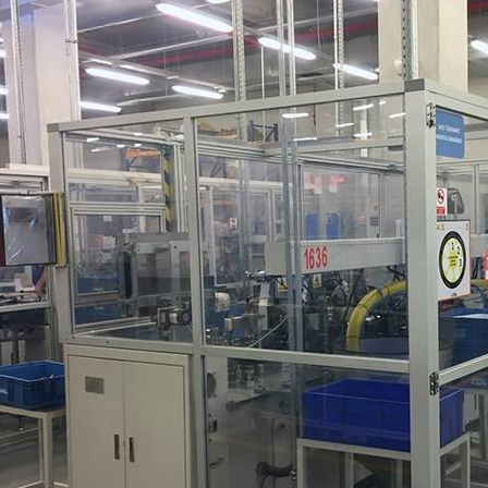
Mil Ucu Bağl
Yataklı Rulm
Bilyalı Masa
Vidalı Mil U
Vidalı Mil S
Kaplinler
Hız Ayar pan
Otomasyon 
Motorlar ve 