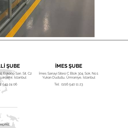
LLI ŞUBE
İMES ŞUBE
İZ
Böl. Eskoop San. Sit. C2
İmes Sanayi Sitesi C Blok 304. Sok. No:1
Karacaoğlan 
akşehir, İstanbul
Yukarı Dudullu, Ümraniye, İstanbul
Işıkken
2 549 24 06
Tel: 0216 540 11 23
Tel:
eçiniz.