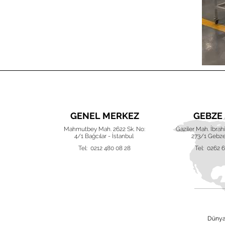
UBE
GENEL MERKEZ
GEBZE
ak (220) Akva
Mahmutbey Mah. 2622 Sk. No:
Gaziler Mah. İbra
 Nilüfer, Bursa
4/1 Bağcılar - İstanbul
273/1 Gebze
 42 16
Tel: 0212 480 08 28
Tel: 0262 
Dünya 