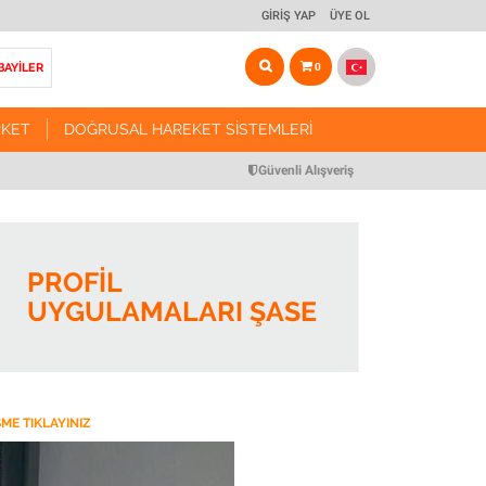
GIRIŞ YAP
ÜYE OL
BAYİLER
0
RKET
DOĞRUSAL HAREKET SISTEMLERI
ARKET
DOĞRUSAL HAREKET SISTEMLERI
Güvenli Alışveriş
Vidalı Mil Tahrikli Modül Sistemleri
r ve Arabalar
Triger Kayış Tahrikli Modül Sistemleri
PROFIL
r ve Somunları
Kremayer Tahrikli Modül Sistemleri
UYGULAMALARI ŞASE
Pinyon Dişliler
Manuel Yataklama Sistemleri
 Miller
Yataklama Aksesuarları
Miller
Motor & Redüktör Bağlantı Flanşları
ME TIKLAYINIZ
anlar
CNC Routerlar
ulmanları
Robotik Sistem