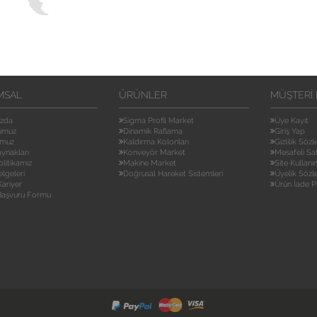
MSAL
ÜRÜNLER
MÜŞTERI 
ızda
Sigma Profil Market
Üye Kayıt
umuz
Dinamik Raflama
Giriş Yap
umuz
Kaldırma Kolonları
Gizlilik Söz
aynakları
Konveyör Market
Mesafeli Sa
olitikamız
Makine Market
Site Kullanı
elgeleri
Doğrusal Hareket Sistemleri
Üyelik Sözl
ariyer
Ürün İade P
 Başvuru Formu