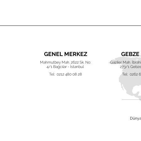
UBE
GENEL MERKEZ
GEBZE
ak (220) Akva
Mahmutbey Mah. 2622 Sk. No:
Gaziler Mah. İbra
 Nilüfer, Bursa
4/1 Bağcılar - İstanbul
273/1 Gebze
 42 16
Tel: 0212 480 08 28
Tel: 0262 
Dünya 