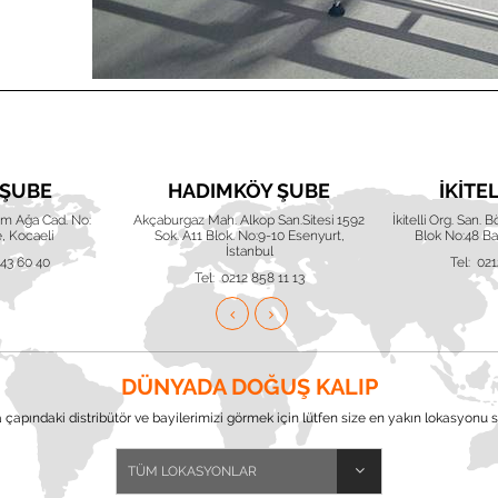
 ŞUBE
HADIMKÖY ŞUBE
İKITE
him Ağa Cad. No:
Akçaburgaz Mah. Alkop San.Sitesi 1592
İkitelli Org. San. 
, Kocaeli
Sok. A11 Blok. No:9-10 Esenyurt,
Blok No:48 Baş
İstanbul
643 60 40
Tel: 021
Tel: 0212 858 11 13
DÜNYADA DOĞUŞ KALIP
çapındaki distribütör ve bayilerimizi görmek için lütfen size en yakın lokasyonu s