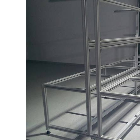
Mil Ucu Bağl
Yataklı Rulm
Bilyalı Masa
Vidalı Mil U
Vidalı Mil S
Kaplinler
Hız Ayar pan
Otomasyon 
Motorlar ve 