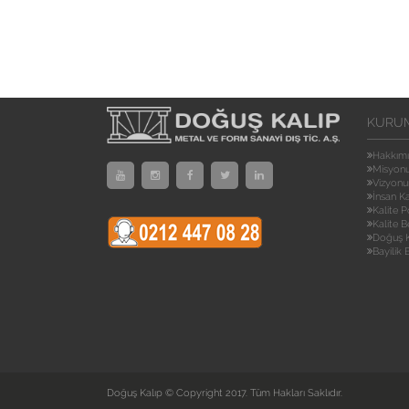
KURU
Hakkım
Misyon
Vizyon
İnsan K
Kalite P
Kalite B
Doğuş K
Bayilik
Doğuş Kalıp © Copyright 2017. Tüm Hakları Saklıdır.