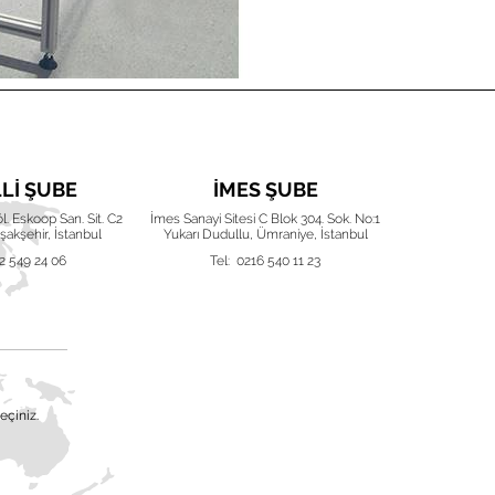
LLI ŞUBE
İMES ŞUBE
İZ
Böl. Eskoop San. Sit. C2
İmes Sanayi Sitesi C Blok 304. Sok. No:1
Karacaoğlan 
akşehir, İstanbul
Yukarı Dudullu, Ümraniye, İstanbul
Işıkken
2 549 24 06
Tel: 0216 540 11 23
Tel:
eçiniz.