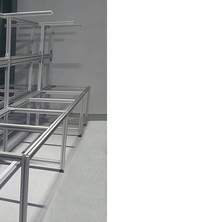
antı Parçaları
anlar
üstü Taşıyıcılar
cu Yatakları
omun Gövdeleri
oları
Panosu
Sürücüler