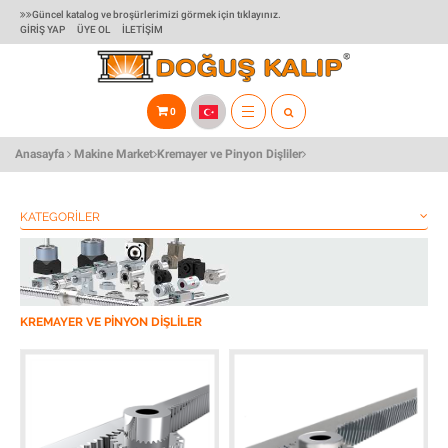
Güncel katalog ve broşürlerimizi görmek için tıklayınız.
GIRIŞ YAP
ÜYE OL
İLETIŞIM
0
TOGGLE
Anasayfa
Makine Market
Kremayer ve Pinyon Dişliler
NAVIGATION
KATEGORILER
KREMAYER VE PINYON DIŞLILER