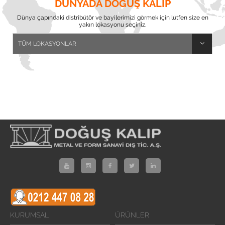
DÜNYADA DOĞUŞ KALIP
Dünya çapındaki distribütör ve bayilerimizi görmek için lütfen size en
yakın lokasyonu seçiniz.
KURUMSAL
ÜRÜNLER