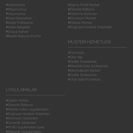
Hakkımızda
Sigma Profil Market
Misyonumuz
Dinamik Raflama
Vizyonumuz
Kaldırma Kolonları
İnsan Kaynakları
Konveyör Market
Kalite Politikamız
Makine Market
Kalite Belgeleri
Doğrusal Hareket Sistemleri
Doğuş Kariyer
Bayilik Başvuru Formu
MÜŞTERI HIZMETLERI
Üye Kayıt
Giriş Yap
Gizlilik Sözleşmesi
Mesafeli Satış Sözleşmesi
Site Kullanım Şartları
Üyelik Sözleşmesi
Ürün İade Prosedürü
UYGULAMALAR
Üretim Hatları
Dinamik Raflama
Makine Kabin Uygulamaları
Doğrusal Hareket Sistemleri
Konveyör Sistemleri
Güvenlik Sistemleri
Profil Uygulamaları Şase
Mekanik Uygulamaları