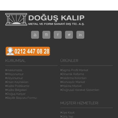
KURUMSAL
ÜRÜNLER
Hakkımızda
Sigma Profil Market
Misyonumuz
Dinamik Raflama
Vizyonumuz
Kaldırma Kolonları
İnsan Kaynakları
Konveyör Market
Kalite Politikamız
Makine Market
Kalite Belgeleri
Doğrusal Hareket Sistemleri
Doğuş Kariyer
Bayilik Başvuru Formu
MÜŞTERI HIZMETLERI
Üye Kayıt
Giriş Yap