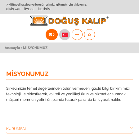
Güncel katalog ve broşürlerimizi görmek için tıklayınız.
GIRIŞ YAP
ÜYE OL
İLETIŞIM
0
TOGGLE
Anasayfa
MISYONUMUZ
NAVIGATION
MISYONUMUZ
Şirketimizin temel değerlerinden ödün vermeden, güçlü bilgi birikimimizi
teknoloji ile birleştirerek, kaliteli ve yenilikçi ürün ve hizmetler sunmak;
müşteri memnuniyetini ön planda tutarak pazarda fark yaratmaktır.
KURUMSAL