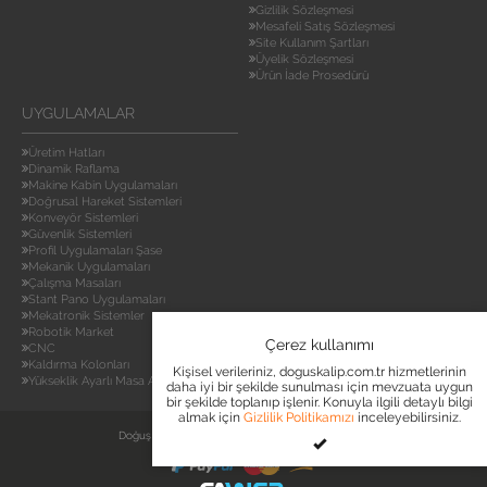
Gizlilik Sözleşmesi
Mesafeli Satış Sözleşmesi
Site Kullanım Şartları
Üyelik Sözleşmesi
Ürün İade Prosedürü
UYGULAMALAR
Üretim Hatları
Dinamik Raflama
Makine Kabin Uygulamaları
Doğrusal Hareket Sistemleri
Konveyör Sistemleri
Güvenlik Sistemleri
Profil Uygulamaları Şase
Mekanik Uygulamaları
Çalışma Masaları
Stant Pano Uygulamaları
Mekatronik Sistemler
Robotik Market
Çerez kullanımı
CNC
Kaldırma Kolonları
Kişisel verileriniz, doguskalip.com.tr hizmetlerinin
Yükseklik Ayarlı Masa Ayakları
daha iyi bir şekilde sunulması için mevzuata uygun
bir şekilde toplanıp işlenir. Konuyla ilgili detaylı bilgi
almak için
Gizlilik Politikamızı
inceleyebilirsiniz.
Doğuş Kalıp © Copyright 2017. Tüm Hakları Saklıdır.