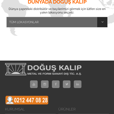
DÜNYADA DOĞUŞ KALIP
Dünya çapındaki distribütör ve bayilerimizi görmek için lütfen size en
yakın lokasyonu seçiniz.
KURUMSAL
ÜRÜNLER