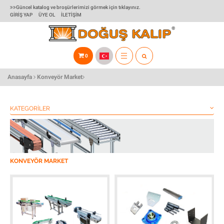
Güncel katalog ve broşürlerimizi görmek için tıklayınız.
GIRIŞ YAP
ÜYE OL
İLETIŞIM
0
TOGGLE
Anasayfa
Konveyör Market
NAVIGATION
KATEGORILER
KONVEYÖR MARKET