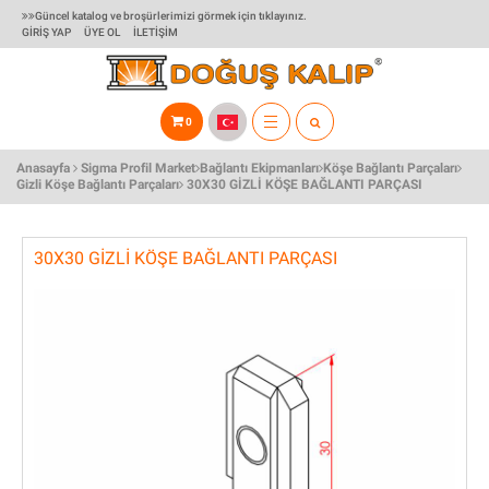
Güncel katalog ve broşürlerimizi görmek için tıklayınız.
GIRIŞ YAP
ÜYE OL
İLETIŞIM
0
TOGGLE
Anasayfa
Sigma Profil Market
Bağlantı Ekipmanları
Köşe Bağlantı Parçaları
NAVIGATION
Gizli Köşe Bağlantı Parçaları
30X30 GIZLI KÖŞE BAĞLANTI PARÇASI
30X30 GIZLI KÖŞE BAĞLANTI PARÇASI