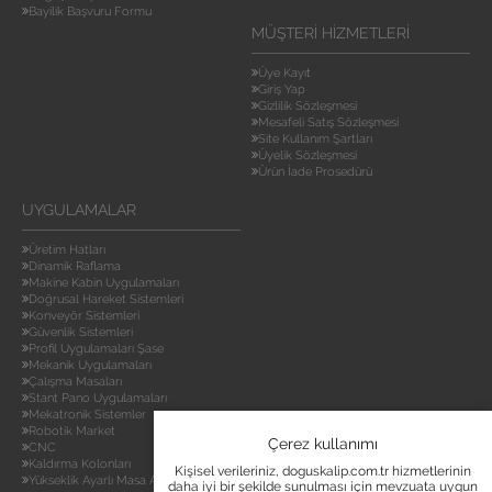
Bayilik Başvuru Formu
MÜŞTERI HIZMETLERI
Üye Kayıt
Giriş Yap
Gizlilik Sözleşmesi
Mesafeli Satış Sözleşmesi
Site Kullanım Şartları
Üyelik Sözleşmesi
Ürün İade Prosedürü
UYGULAMALAR
Üretim Hatları
Dinamik Raflama
Makine Kabin Uygulamaları
Doğrusal Hareket Sistemleri
Konveyör Sistemleri
Güvenlik Sistemleri
Profil Uygulamaları Şase
Mekanik Uygulamaları
Çalışma Masaları
Stant Pano Uygulamaları
Mekatronik Sistemler
Robotik Market
Çerez kullanımı
CNC
Kaldırma Kolonları
Kişisel verileriniz, doguskalip.com.tr hizmetlerinin
Yükseklik Ayarlı Masa Ayakları
daha iyi bir şekilde sunulması için mevzuata uygun