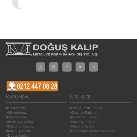
KURUMSAL
ÜRÜNLER
Hakkımızda
Sigma Profil Market
Misyonumuz
Dinamik Raflama
Vizyonumuz
Kaldırma Kolonları
İnsan Kaynakları
Konveyör Market
Kalite Politikamız
Makine Market
Kalite Belgeleri
Doğrusal Hareket Sistemleri
Doğuş Kariyer