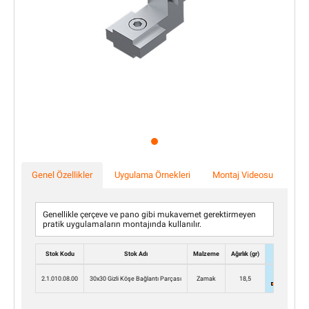
Genel Özellikler
Uygulama Örnekleri
Montaj Videosu
Genellikle çerçeve ve pano gibi mukavemet gerektirmeyen
pratik uygulamaların montajında kullanılır.
Stok Kodu
Stok Adı
Malzeme
Ağırlık (gr)
Stok
2.1.010.08.00
30x30 Gizli Köşe Bağlantı Parçası
Zamak
18,5