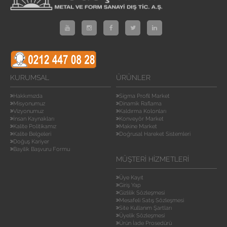
KURUMSAL
ÜRÜNLER
Hakkımızda
Sigma Profil Market
Misyonumuz
Dinamik Raflama
Vizyonumuz
Kaldırma Kolonları
İnsan Kaynakları
Konveyör Market
Kalite Politikamız
Makine Market
Kalite Belgeleri
Doğrusal Hareket Sistemleri
Doğuş Kariyer
Bayilik Başvuru Formu
MÜŞTERI HIZMETLERI
Üye Kayıt
Giriş Yap
Gizlilik Sözleşmesi
Mesafeli Satış Sözleşmesi
Site Kullanım Şartları
Üyelik Sözleşmesi
Ürün İade Prosedürü