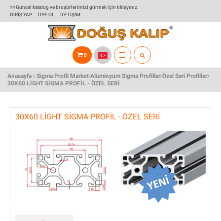
Güncel katalog ve broşürlerimizi görmek için tıklayınız.
GIRIŞ YAP
ÜYE OL
İLETIŞIM
0
TOGGLE
Anasayfa
Sigma Profil Market
Alüminyum Sigma Profiller
Özel Seri Profiller
NAVIGATION
30X60 LIGHT SIGMA PROFIL - ÖZEL SERI
30X60 LIGHT SIGMA PROFIL - ÖZEL SERI