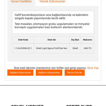
Genel Özellikler
Teknik Dökümanlar
Hafif konstrüksiyonların ana bağlantılarında ve kabinlerin
sürgülü kapak yapımlarında tercih edilir.
Test masaları, otomasyon grubu uygulamaları ve minyatür
konveyör uygulamaları bazı kullanım alanlarındandır.
Stok Kodu
Stok Adı
Dış Ebat
Malzeme
L(mm)
1.1.06.030060.02.1
30x60 Light Sigma Profil Özel Seri
30x60
6063 T5
6000
Size özel iskonto oranlarımız için lütfen üye girişi yapınız.
Giriş Yap
Bağlantı Ekipmanları
Bağlantı Aksesuarları
Benzer Ürünler