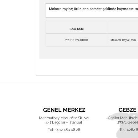
Makara raylar; ürünlerin serbest şeklinde kaymasını sağ
Stok Kodu
2.2.016.024.040.01
Makaralı Ray 40 mm -
UBE
GENEL MERKEZ
GEBZE
ak (220) Akva
Mahmutbey Mah. 2622 Sk. No:
Gaziler Mah. İbra
 Nilüfer, Bursa
4/1 Bağcılar - İstanbul
273/1 Gebze
 42 16
Tel: 0212 480 08 28
Tel: 0262 