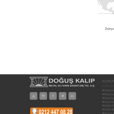
Dünya 
KURU
Hakkım
Misyon
Vizyon
İnsan K
Kalite P
Kalite B
Doğuş K