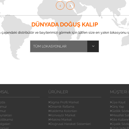
DÜNYADA DOĞUŞ KALIP
çapındaki distribütör ve bayilerimizi görmek için lütfen size en yakın lokasyonu s
MSAL
ÜRÜNLER
MÜŞTERI 
ızda
Sigma Profil Market
Üye Kayıt
umuz
Dinamik Raflama
Giriş Yap
umuz
Kaldırma Kolonları
Gizlilik Söz
aynakları
Konveyör Market
Mesafeli Sa
olitikamız
Makine Market
Site Kullanı
elgeleri
Doğrusal Hareket Sistemleri
Üyelik Sözl
ariyer
Ürün İade P