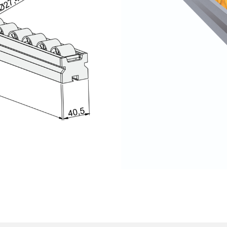
Mil Ucu Bağl
Yataklı Rulm
Bilyalı Masa
Vidalı Mil U
Vidalı Mil S
Kaplinler
Hız Ayar pan
Otomasyon 
Motorlar ve 