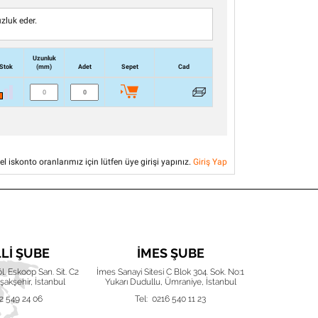
zluk eder.
Uzunluk
Stok
(mm)
Adet
Sepet
Cad
el iskonto oranlarımız için lütfen üye girişi yapınız.
Giriş Yap
LLI ŞUBE
İMES ŞUBE
İZ
Böl. Eskoop San. Sit. C2
İmes Sanayi Sitesi C Blok 304. Sok. No:1
Karacaoğlan 
akşehir, İstanbul
Yukarı Dudullu, Ümraniye, İstanbul
Işıkken
2 549 24 06
Tel: 0216 540 11 23
Tel: