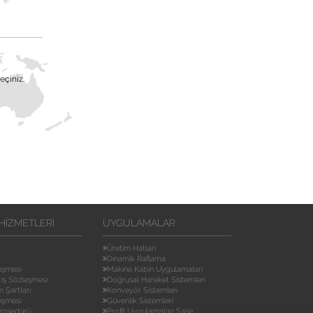
eçiniz.
HIZMETLERI
UYGULAMALAR
Üretim Hatları
Dinamik Raflama
leşmesi
Makine Kabin Uygulamaları
tış Sözleşmesi
Doğrusal Hareket Sistemleri
m Şartları
Konveyör Sistemleri
eşmesi
Güvenlik Sistemleri
rosedürü
Profil Uygulamaları Şase