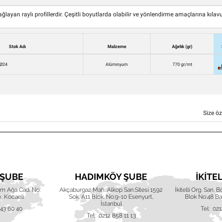
layan raylı profillerdir. Çeşitli boyutlarda olabilir ve yönlendirme amaçlarına kılavu
Stok Adı
Malzeme
Ağırlık (gr)
 Ø24
Alüminyum
770 gr/mt
Size öz
 ŞUBE
HADIMKÖY ŞUBE
İKITE
him Ağa Cad. No:
Akçaburgaz Mah. Alkop San.Sitesi 1592
İkitelli Org. San. 
, Kocaeli
Sok. A11 Blok. No:9-10 Esenyurt,
Blok No:48 Baş
İstanbul
643 60 40
Tel: 021
Tel: 0212 858 11 13