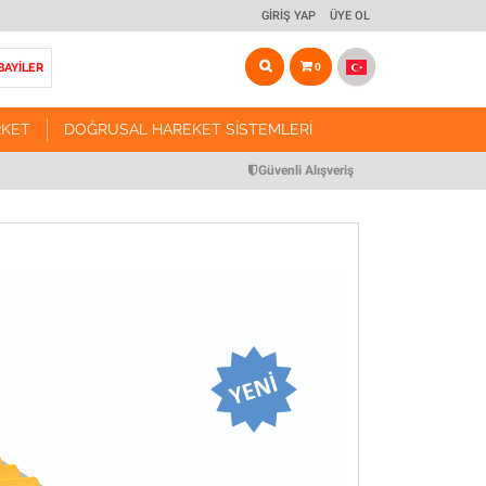
GIRIŞ YAP
ÜYE OL
BAYİLER
0
RKET
DOĞRUSAL HAREKET SISTEMLERI
ARKET
DOĞRUSAL HAREKET SISTEMLERI
Güvenli Alışveriş
Vidalı Mil Tahrikli Modül Sistemleri
r ve Arabalar
Triger Kayış Tahrikli Modül Sistemleri
r ve Somunları
Kremayer Tahrikli Modül Sistemleri
Pinyon Dişliler
Manuel Yataklama Sistemleri
 Miller
Yataklama Aksesuarları
Miller
Motor & Redüktör Bağlantı Flanşları
anlar
CNC Routerlar
ulmanları
Robotik Sistem