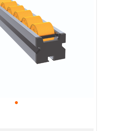
antı Parçaları
anlar
üstü Taşıyıcılar
cu Yatakları
omun Gövdeleri
oları
Panosu
Sürücüler